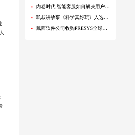
内卷时代 智能客服如何解决用户痛点？
凯叔讲故事《科学真好玩》入选2023年全国中小学图书馆（室）推荐书目
业
戴西软件公司收购PRESYS全球知识产权
人
。
长
管