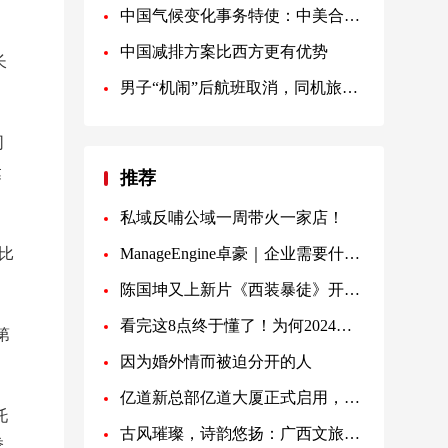
中国气候变化事务特使：中美合作是唯一正确选择
中国减排方案比西方更有优势
长
男子“机闹”后航班取消，同机旅客准备集体起诉
同
达
推荐
私域反哺公域一周带火一家店！
比
ManageEngine卓豪｜企业需要什么样的硬件资产管理系统？
陈国坤又上新片《西装暴徒》开年爆裂登场，以一敌百燃炸复仇
看完这8点终于懂了！为何2024西安买房必选招商蛇口！
第
因为婚外情而被迫分开的人
亿道新总部亿道大厦正式启用，旗下品牌亿道三防ONERugged已经搬入！
托
古风璀璨，诗韵悠扬：广西文旅的穿越之旅
季