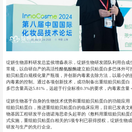
绽妍生物原料研发总监侯增淼表示，绽妍生物研发团队利用合成
常规，以自研自产的高活性酪氨酸酶建立贻贝粘蛋白多巴体外可
贻贝粘蛋白规模化量产瓶颈，并创新内毒素去除方法，以最小的
内毒素的控制。通过各项创新技术，成功制备出重组贻贝粘蛋白，
多巴含量高达5.81%，远超于行业标准0.3%的要求，内毒素含量＜0.
绽妍生物基于自身的生物技术优势和重组贻贝粘蛋白的功能应用
组贻贝粘蛋白，推进重组贻贝粘蛋白的临床应用，目前已发表文献
物基因工程研发平台德诺海思牵头起草的《敷料用重组贻贝粘蛋白
式实施，重组贻贝粘蛋白相关的5项专利已获得授权，绽妍生物
研发与生产的先行企业。