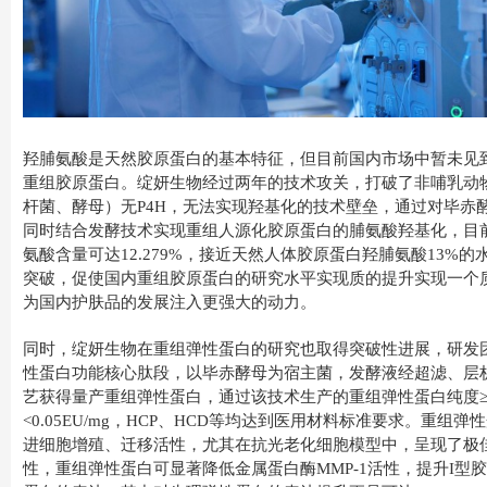
羟脯氨酸是天然胶原蛋白的基本特征，但目前国内市场中暂未见
重组胶原蛋白。绽妍生物经过两年的技术攻关，打破了非哺乳动
杆菌、酵母）无P4H，无法实现羟基化的技术壁垒，通过对毕赤
同时结合发酵技术实现重组人源化胶原蛋白的脯氨酸羟基化，目
氨酸含量可达12.279%，接近天然人体胶原蛋白羟脯氨酸13%
突破，促使国内重组胶原蛋白的研究水平实现质的提升实现一个
为国内护肤品的发展注入更强大的动力。
同时，绽妍生物在重组弹性蛋白的研究也取得突破性进展，研发
性蛋白功能核心肽段，以毕赤酵母为宿主菌，发酵液经超滤、层
艺获得量产重组弹性蛋白，通过该技术生产的重组弹性蛋白纯度≥
<0.05EU/mg，HCP、HCD等均达到医用材料标准要求。重组
进细胞增殖、迁移活性，尤其在抗光老化细胞模型中，呈现了极
性，重组弹性蛋白可显著降低金属蛋白酶MMP-1活性，提升I型胶原