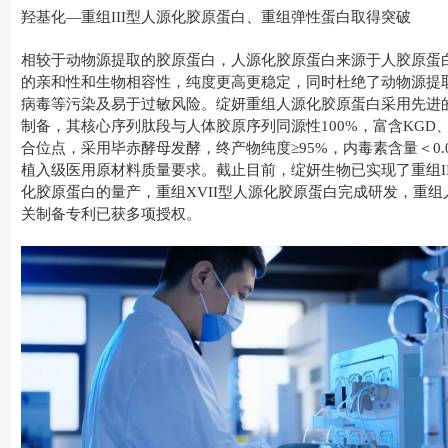
羟基化—重组III型人源化胶原蛋白、重组弹性蛋白取得突破
相较于动物源提取的胶原蛋白，人源化胶原蛋白来源于人胶原蛋
的亲和性和生物相容性，纯度更高更稳定，同时杜绝了动物源提
病毒等污染及易于过敏风险。绽妍重组人源化胶原蛋白采用先进
制备，其核心序列肽段与人体胶原序列同源性100%，富含KGD、
合位点，采用毕赤酵母发酵，终产物纯度≥95%，内毒素含量＜0.05
植入级医用原材料质量要求。截止目前，绽妍生物已实现了重组III
化胶原蛋白的量产，重组XVII型人源化胶原蛋白完成研发，重
关制备专利已获多项授权。