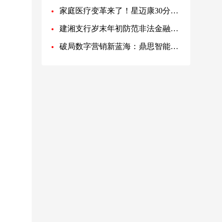
家庭医疗变革来了！星迈康30分钟智能仓获2000万投资，打破传统便捷到家！
建湘支行岁末年初防范非法金融活动宣传教育总结
破局数字营销新蓝海：鼎思智能科技以“广告众包”重塑行业生态‌