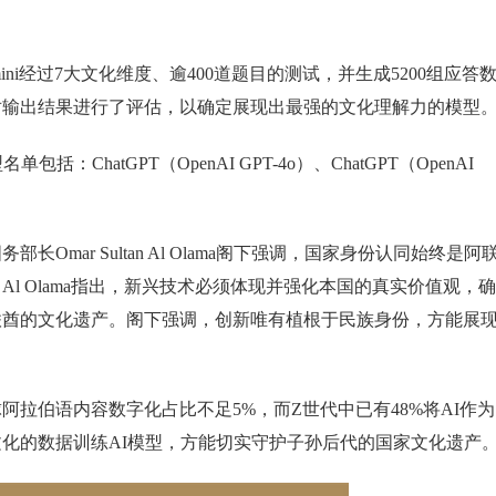
ni经过7大文化维度、逾400道题目的测试，并生成5200组应答
对输出结果进行了评估，以确定展现出最强的文化理解力的模型
单包括：ChatGPT（OpenAI GPT-4o）、ChatGPT（OpenAI
mar Sultan Al Olama阁下强调，国家身份认同始终是阿
l Olama指出，新兴技术必须体现并强化本国的真实价值观，确
联酋的文化遗产。阁下强调，创新唯有植根于民族身份，方能展
拉伯语内容数字化占比不足5%，而Z世代中已有48%将AI作为
化的数据训练AI模型，方能切实守护子孙后代的国家文化遗产