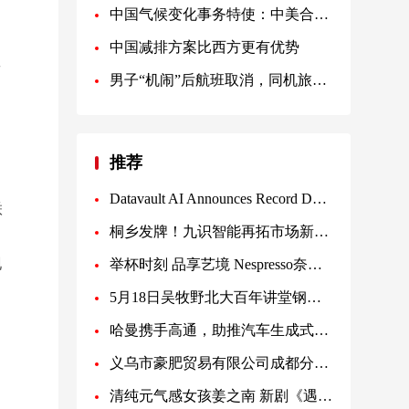
中国气候变化事务特使：中美合作是唯一正确选择
中国减排方案比西方更有优势
数
男子“机闹”后航班取消，同机旅客准备集体起诉
。
推荐
Datavault AI Announces Record Date of Nov. 14, 2025, for Dream Bowl Draft Meme Coin Distribution to
联
桐乡发牌！九识智能再拓市场新版图
现
举杯时刻 品享艺境 Nespresso奈斯派索官宣王楚钦为Nespresso奈斯品牌大使
5月18日吴牧野北大百年讲堂钢琴独奏音乐会 再次演绎李斯特巅峰作品
哈曼携手高通，助推汽车生成式AI跃迁
义乌市豪肥贸易有限公司成都分公司时尚潮品店赢得了信任和尊重
。
清纯元气感女孩姜之南 新剧《遇见你的那天》定档725上线