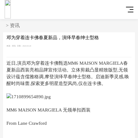
>
资讯
邓为穿着连卡佛春夏新品，演绎早春绅士型格
来源：资讯
日期：2024-03-20
近日,演员邓为穿着连卡佛甄选MM6 MAISON MARGIELA春
夏新品西装亮相品牌宣传活动。立体剪裁凸显精致版型,无领
设计蕴含儒雅格调,摩登演绎早春绅士型格。启迪新季灵感,唤
醒时尚味蕾,探索更多明星造型风尚,仅在连卡佛。
MM6 MAISON MARGIELA 无领单扣西装
From Lane Crawford