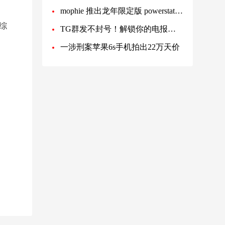
mophie 推出龙年限定版 powerstation plus 庆祝春节
的综
TG群发不封号！解锁你的电报专属群发营销软件！
一涉刑案苹果6s手机拍出22万天价