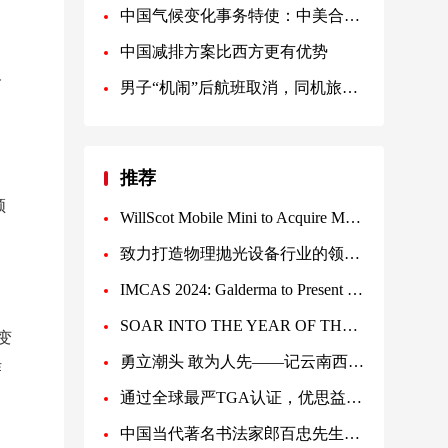
中国气候变化事务特使：中美合作是唯一正确选择
中国减排方案比西方更有优势
及
男子“机闹”后航班取消，同机旅客准备集体起诉
推荐
领
WillScot Mobile Mini to Acquire McGrath RentCorp for $3.8 Billion
致力打造物理抛光设备行业的领跑者！
IMCAS 2024: Galderma to Present Latest Updates From Its Unparalleled Aesthetics Portfolio Reinforcin
SOAR INTO THE YEAR OF THE DRAGON WITH VISTAJET
改变
勇立潮头 敢为人先——记云南西游洞旅游开发集团有限公司杨学银董事长
作
通过全球最严TGA认证，优思益打造全系列高品质健康产品
中国当代著名书法家郎百忠先生荣获《中国十大杰出书法家》第一名