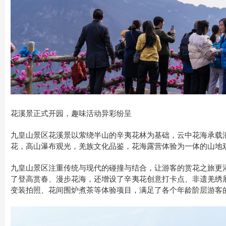
花溪景正式开园，趣味活动异彩纷呈
九皇山景区花溪景以萦绕半山的辛夷花林为基础，云中花海承载
花，高山瀑布观光，羌族文化品鉴，花海露营体验为一体的山地
九皇山景区注重传统与现代的碰撞与结合，让游客的赏花之旅更
了登高赏春、漫步花海，还增设了辛夷花创意打卡点、非遗羌绣
变装拍照、花间围炉煮茶等体验项目，满足了各个年龄阶层游客