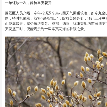
一年绽放一次，静待辛夷花开
据景区人员介绍，今年花溪景辛夷花因天气回暖较晚，如今九皇
雨，待时机成熟，就将“破壳而出”，绽放美妙身姿，预计三月中
山花海盛景，感受浓浓春意。成都、德阳、绵阳等地的市民朋友
夷花盛开时，便能观赏到十里辛夷花海的壮观之景。