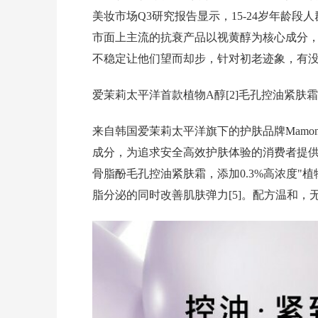
美妆市场Q3研究报告显示，15-24岁年龄段
市面上主流的抗衰产品以视黄醇为核心成分，
不稳定让他们望而却步，针对初老迹象，有
爱茉莉太平洋首款植物
A醇[2]毛孔控油紧肤霜
来自韩国爱茉莉太平洋旗下的护肤品牌Mamon
成分，为追求安全高效护肤体验的消费者提供
骨脂酚毛孔控油紧肤霜，添加0.3%高浓度"植
脂分泌的同时改善肌肤弹力[5]。配方温和