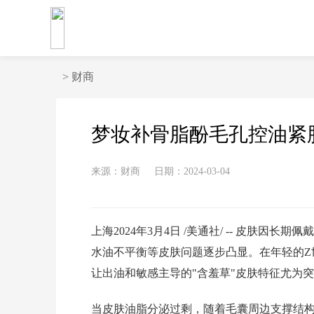
>
财商
梦妆补骨脂酚毛孔控油紧
来源：财商
日期：2024-03-04
上海2024年3月4日 /美通社/ -- 皮肤
水油不平衡等皮肤问题逐步凸显。在年轻的Z
让出油和敏感主导的"含羞草"皮肤特征尤为
当皮肤油脂分泌过剩，随着毛囊周边支撑结