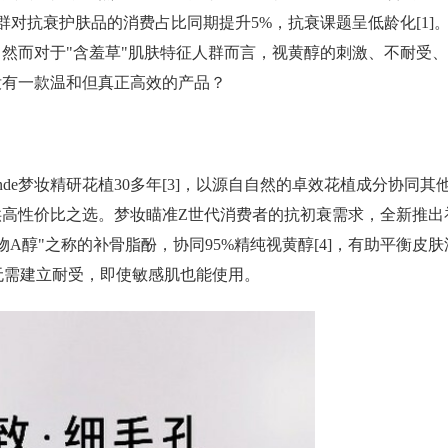
人群对抗衰护肤品的消费占比同期提升5%，抗衰课题呈低龄化[1]
然而对于"含羞草"肌肤特征人群而言，视黄醇的刺激、不耐受、
没有一款温和但真正高效的产品？
de梦妆精研花植30多年[3]，以源自自然的卓效花植成分协同其
高性价比之选。梦妆瞄准Z世代消费者的抗初衰需求，全新推出
物A醇"之称的补骨脂酚，协同95%精纯视黄醇[4]，有助平衡皮肤
，无需建立耐受，即使敏感肌也能使用。