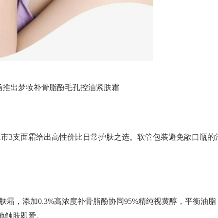
市场推出梦妆补骨脂酚毛孔控油紧肤霜
市3支面霜给出高性价比日常护肤之选。软管包装避免敞口瓶的
霜，添加0.3%高浓度补骨脂酚协同95%精纯视黄醇，平衡油脂
质地触肤即爱。