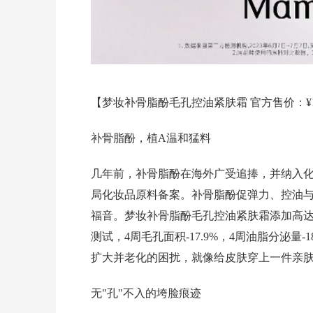
【梦妆补骨脂酚毛孔控油紧肤霜 官方售价：¥199
补骨脂酚，植
A温和猛料
几年前，补骨脂酚在海外广受追捧，并纳入化
局化妆品原料备案。补骨脂酚促弹力、控油
福音。梦妆补骨脂酚毛孔控油紧肤霜添加高达
测试，4周毛孔面积-17.9%，4周油脂分泌量
扩大并老化的困扰，就像给皮肤穿上一件亲
无"孔"不入的垮脸痕迹