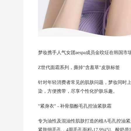
梦妆携手人气女团aespa成员金旼炡在韩国
Z世代面霜系列，撕掉"含羞草"皮肤标签
针对年轻消费者常见的肌肤问题，梦妆同时上
染，方便携带，尽享个性化护肤乐趣。
"紧身衣"
- 补骨脂酚毛孔控油紧肤霜
专为油性及混油性肌肤打造的植A毛孔控油紧肤
紧肤细毛孔，4周毛孔面积-17.9%[5]。酸奶