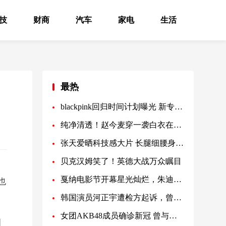
技
财商
汽车
家电
生活
最热
blackpink回归时间计划曝光 新专辑MV制作费用历代级
纯净清透！赵今麦穿一袭白衣在湖畔漫步
张天爱晒科技感大片 长腿细腰身材比例优越
贝克汉姆笑了！英德大战万众瞩目
戛纳电影节开幕星光灿烂，朱迪·福斯特获终身成就奖
也
韩国演员河正宇遭检方起诉，曾因滥用麻醉剂被调查
女团AKB48成员确诊新冠 曾与团内另一人有过接触
国