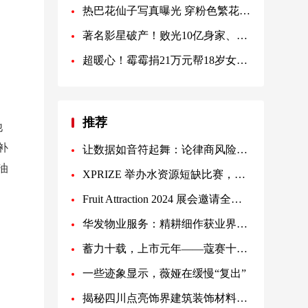
热巴花仙子写真曝光 穿粉色繁花裙娇美如画
。
著名影星破产！败光10亿身家、被赶出酒吧
超暖心！霉霉捐21万元帮18岁女学生实现大学梦
推荐
他
补
让数据如音符起舞：论律商风险动静合一评分
油
XPRIZE 举办水资源短缺比赛，发掘丰富的地球海洋资源
Fruit Attraction 2024 展会邀请全球人士参与
华发物业服务：精耕细作获业界认可 全面业务布局彰显强大综合实力
蓄力十载，上市元年——蔻赛十年上市元年大会圆满举办
一些迹象显示，薇娅在缓慢“复出”
揭秘四川点亮饰界建筑装饰材料公司全屋整装细腻地述说着岁月的痕迹