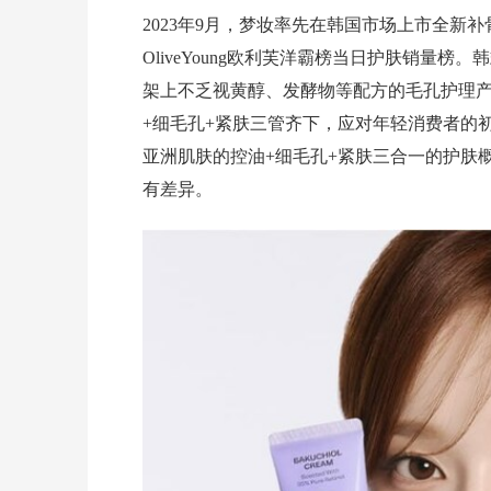
2023年9月，梦妆率先在韩国市场上市全
OliveYoung欧利芙洋霸榜当日护肤销量
架上不乏视黄醇、发酵物等配方的毛孔护理
+细毛孔+紧肤三管齐下，应对年轻消费者的
亚洲肌肤的控油+细毛孔+紧肤三合一的护肤
有差异。