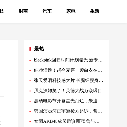
技
财商
汽车
家电
生活
最热
blackpink回归时间计划曝光 新专辑MV制作费用历代级
纯净清透！赵今麦穿一袭白衣在湖畔漫步
张天爱晒科技感大片 长腿细腰身材比例优越
贝克汉姆笑了！英德大战万众瞩目
戛纳电影节开幕星光灿烂，朱迪·福斯特获终身成就奖
韩国演员河正宇遭检方起诉，曾因滥用麻醉剂被调查
宣
女团AKB48成员确诊新冠 曾与团内另一人有过接触
施