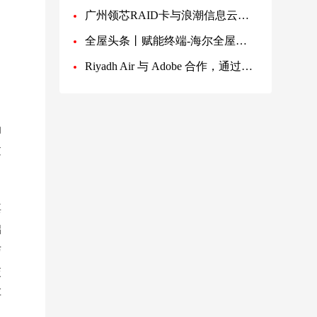
广州领芯RAID卡与浪潮信息云峦KeyarchOS完成澎湃技术认证
全屋头条丨赋能终端-海尔全屋家居终端精英设计交流会圆满收官!
Riyadh Air 与 Adobe 合作，通过生成式 AI 提供个性化全球旅行体验
动
过
其
础
与
交
车