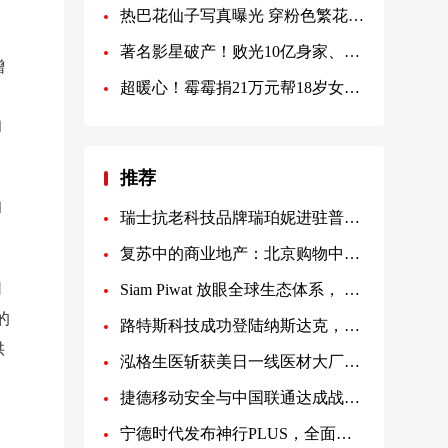
热巴花仙子写真曝光 穿粉色繁花裙娇美如画
著名影星破产！败光10亿身家、被赶出酒吧
增
超暖心！霉霉捐21万元帮18岁女学生实现大学梦
划
和
推荐
和
瑞士抗老科技品牌瑞珀妮进驻普吉岛奢华住宅项目Tri Vananda
复苏中的商业地产：北京购物中心首层租金上涨
网
Siam Piwat 放眼全球生态体系， 巩固世界級热点开发商地位，汇聚优质游客促进泰国经济蓬勃发展
的
路特斯科技成功登陆纳斯达克，举行敲钟仪式庆祝上市
供
泓格生医斩获美日一线医材大厂订单 TPU产品陆续通过试验站稳国际
捷德移动安全与中国联通达成战略合作协议，推动eSIM创新与发展
宁德时代发布神行PLUS，全面进入超充时代