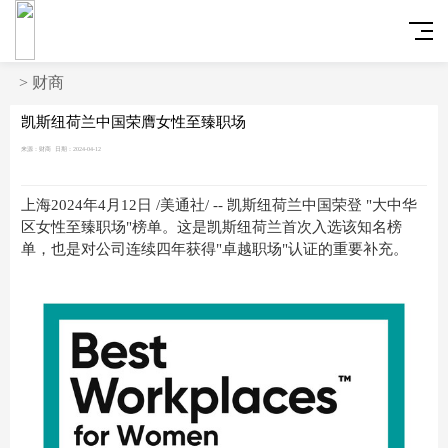
>
财商
凯斯纽荷兰中国荣膺女性至臻职场
来源：财商
日期：2024-04-12
上海2024年4月12日 /美通社/ -- 凯斯纽荷兰中国荣登 "大中华
区女性至臻职场"榜单。这是凯斯纽荷兰首次入选该知名榜
单，也是对公司连续四年获得"卓越职场"认证的重要补充。